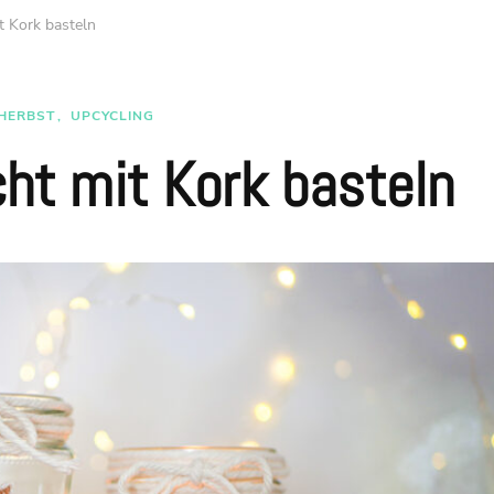
t Kork basteln
HERBST
UPCYCLING
cht mit Kork basteln