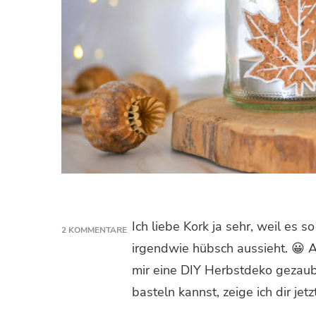
Ich liebe Kork ja sehr, weil es 
2 KOMMENTARE
ZU
irgendwie hübsch aussieht. 😀 
UPCYCLING
mir eine DIY Herbstdeko gezaube
WINDLICHT
MIT
basteln kannst, zeige ich dir jetzt
KORK