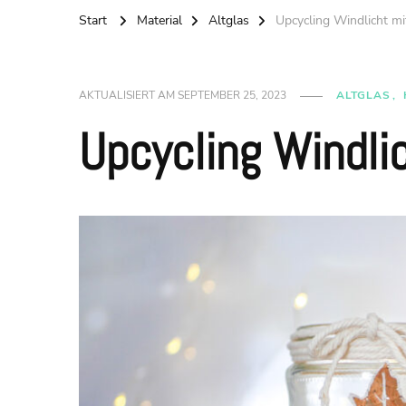
Start
Material
Altglas
Upcycling Windlicht mi
AKTUALISIERT AM
SEPTEMBER 25, 2023
ALTGLAS
Upcycling Windli