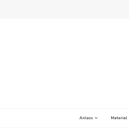
Scandify Your Life
Anlass
Material