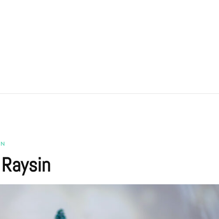
EN
 Raysin