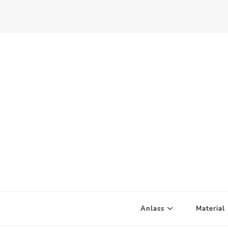
Scandify Your Life
Anlass
Material