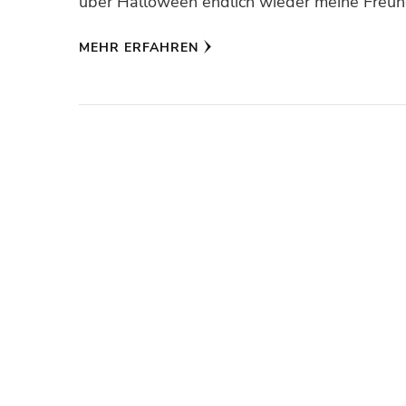
über Halloween endlich wieder meine Freu
MEHR ERFAHREN