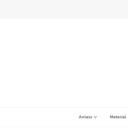
Scandify Your Life
Anlass
Material