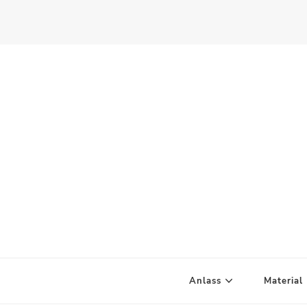
Scandify Your Life
Anlass
Material