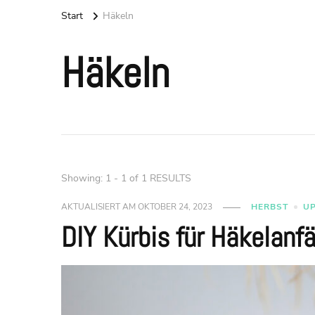
Start
Häkeln
Häkeln
Showing: 1 - 1 of 1 RESULTS
AKTUALISIERT AM
OKTOBER 24, 2023
HERBST
U
DIY Kürbis für Häkelanf