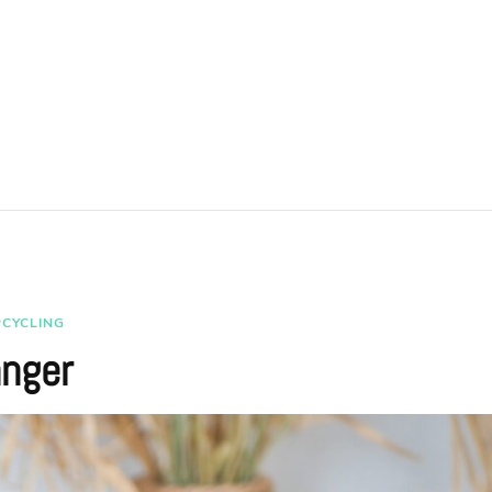
PCYCLING
änger