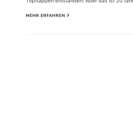
Topflappen entstanden! Aber das ist 20 Jahr
MEHR ERFAHREN