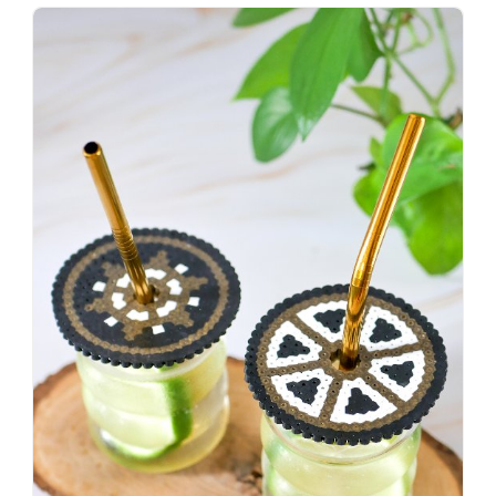
Wenn
einer
sagt,
dass
es
vorher
schöner
war,
dann
KNALLTS!
#badezimmer
#makeover
#badezimmerdesign
#renovieren
#altbau