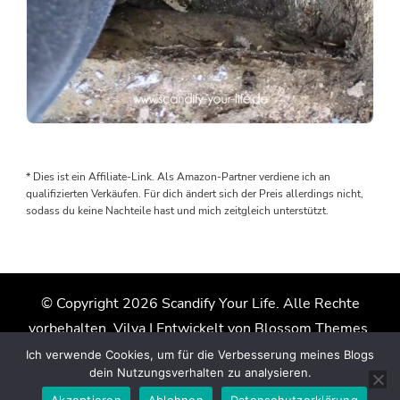
Als
wir
den
* Dies ist ein Affiliate-Link. Als Amazon-Partner verdiene ich an
Boden
qualifizierten Verkäufen. Für dich ändert sich der Preis allerdings nicht,
rausgenommen
sodass du keine Nachteile hast und mich zeitgleich unterstützt.
haben,
wurden
wir
von
© Copyright 2026
Scandify Your Life
. Alle Rechte
einem
vorbehalten.
Vilva | Entwickelt von
Blossom Themes
.
Wasserschaden
überrascht.
Präsentiert von
WordPress
.
Datenschutzerklärung
Ich verwende Cookies, um für die Verbesserung meines Blogs
Der
dein Nutzungsverhalten zu analysieren.
Grund:
Akzeptieren
Ablehnen
Datenschutzerklärung