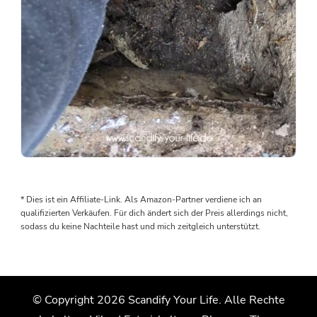
Als
wir
den
* Dies ist ein Affiliate-Link. Als Amazon-Partner verdiene ich an
Boden
qualifizierten Verkäufen. Für dich ändert sich der Preis allerdings nicht,
rausgenommen
sodass du keine Nachteile hast und mich zeitgleich unterstützt.
haben,
wurden
wir
von
© Copyright 2026
Scandify Your Life
. Alle Rechte
einem