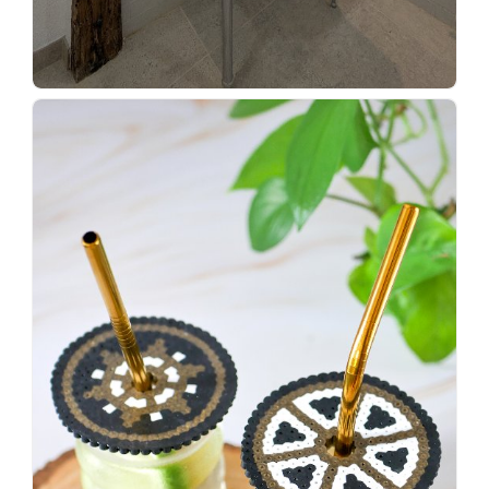
Wenn
einer
sagt,
dass
es
vorher
schöner
war,
dann
KNALLTS!
#badezimmer
#makeover
#badezimmerdesign
#renovieren
#altbau