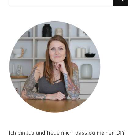
du
nach
etwas?
Ich bin Juli und freue mich, dass du meinen DIY