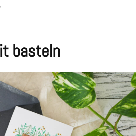
n
it basteln