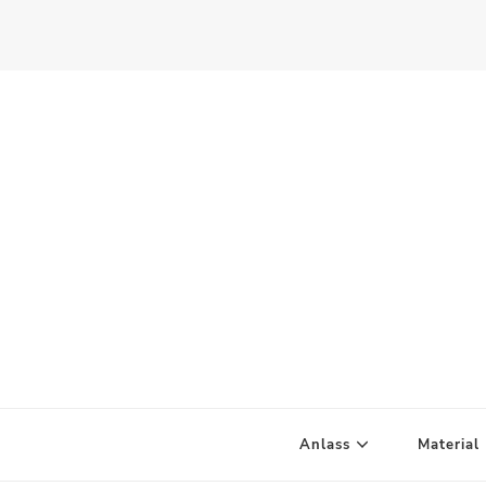
Scandify Your Life
Anlass
Material