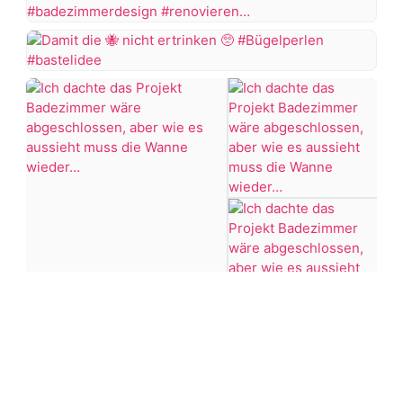
Klodeckel
Wenn
Aber
einer
ich
sagt,
Damit
finde
dass
die
das
es
Badezimmer
vorher
nicht
Makeover
schöner
ertrinken
doch
war,
ganz
dann
#Bügelperlen
gut
KNALLTS!
#bastelidee
gelungen
#badezimmer
Eine
#makeover
Firma
#badezimmerdesign
hatte
#renovieren
sogar
Ich
+7 more
#altbau
abgesagt
dachte
das…
das
Projekt
Throwback