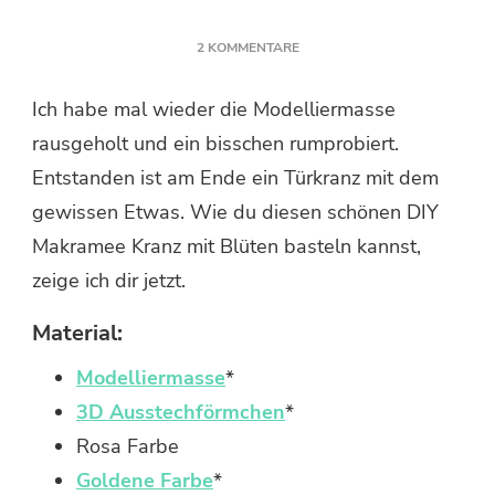
ZU
2 KOMMENTARE
MAKRAMEE
KRANZ
Ich habe mal wieder die Modelliermasse
MIT
rausgeholt und ein bisschen rumprobiert.
BLÜTEN
BASTELN
Entstanden ist am Ende ein Türkranz mit dem
gewissen Etwas. Wie du diesen schönen DIY
Makramee Kranz mit Blüten basteln kannst,
zeige ich dir jetzt.
Material:
Modelliermasse
*
3D Ausstechförmchen
*
Rosa Farbe
Goldene Farbe
*