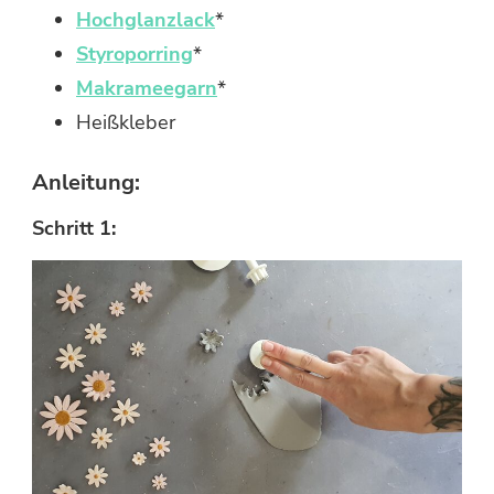
Hochglanzlack
*
Styroporring
*
Makrameegarn
*
Heißkleber
Anleitung:
Schritt 1: