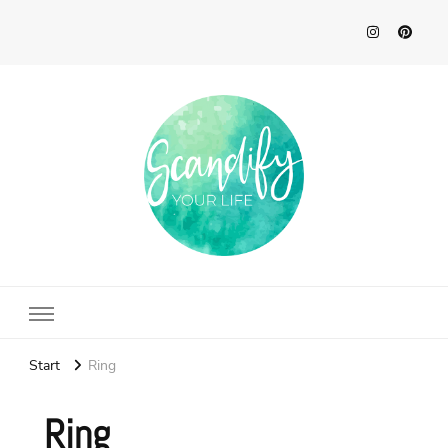
Scandify Your Life
Start
Ring
Ring