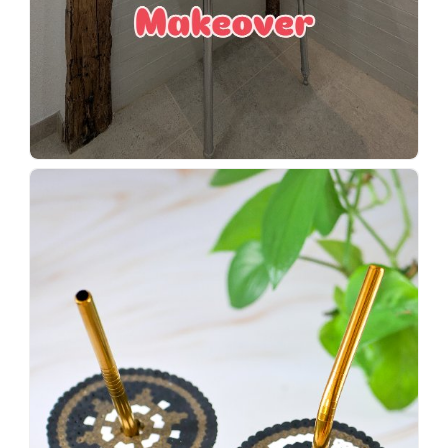
Wenn
einer
sagt,
dass
es
vorher
schöner
war,
dann
KNALLTS!
#badezimmer
#makeover