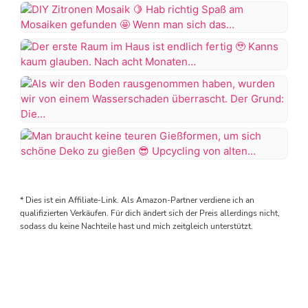
Von
der
Küche
DIY
zum
Zitronen
Wohnzimmer
Mosaik
Der
erste
Kann
Hab
Raum
euch
richtig
im
endlich
Als
Spaß
Haus
den
wir
am
ist
zweiten
den
Mosaiken
Man
endlich
fertigen
Boden
gefunden
braucht
fertig
Raum
rausgenommen
keine
zeigen.
* Dies ist ein Affiliate-Link. Als Amazon-Partner verdiene ich an
haben,
Wenn
teuren
Kanns
Die
qualifizierten Verkäufen. Für dich ändert sich der Preis allerdings nicht,
wurden
man
Gießformen,
sodass du keine Nachteile hast und mich zeitgleich unterstützt.
kaum
Küche
wir
sich
um
glauben.
kommt
von
das
sich
Nach
auf
einem
Glas
schöne
acht
eine
Wasserschaden
selbst
Deko
Monaten
andere…
überrascht.
zuschneidet,
© Copyright 2026
Scandify Your Life
. Alle Rechte
zu
Renovierung