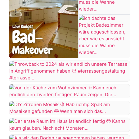
#Bügelperlen
#bastelidee
Ich
+7 more
dachte
das
Projekt
Throwback
Badezimmer
to
wäre
2024
Von
abgeschlossen,
als
der
aber
wir
Küche
wie
DIY
endlich
zum
es
Zitronen
unsere
Wohnzimmer
aussieht
Mosaik
Terrasse
Der
muss