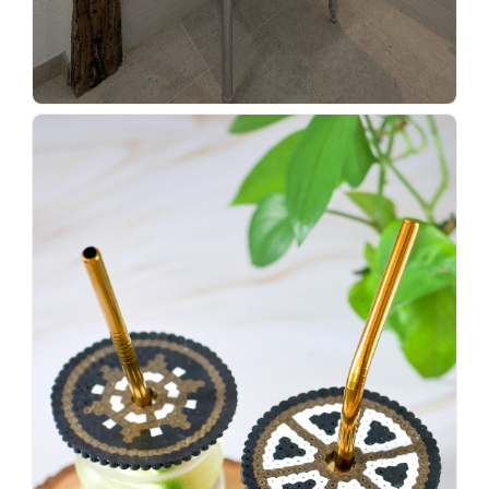
Wenn
einer
sagt,
dass
es
vorher
schöner
war,
dann
KNALLTS!
#badezimmer
#makeover
#badezimmerdesign
#renovieren
#altbau