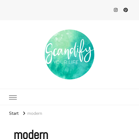
Scandify Your Life
Start
modern
modern