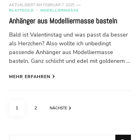
AKTUALISIERT AM
FEBRUAR 7, 2025
BLATTGOLD
MODELLIERMASSE
Anhänger aus Modelliermasse basteln
Bald ist Valentinstag und was passt da besser
als Herzchen? Also wollte ich unbedingt
passende Anhänger aus Modelliermasse
basteln. Ganz schlicht und edel mit goldenem …
MEHR ERFAHREN
Seitennummerierung
SEITE
SEITE
1
2
NÄCHSTE
der
Beiträge
Suchst