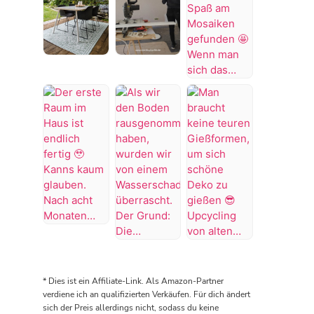
es
ertrinken
Badezimmer
vorher
🥺
wäre
schöner
#Bügelperlen
abgeschlossen,
war,
#bastelidee
aber
Throwback
Von
dann
wie
to
der
KNALLTS!
es
DIY
2024
Küche
😡
aussieht
Zitronen
als
zum
#badezimmer
muss
Mosaik
wir
Wohnzimmer
#makeover
die
🍋
endlich
✨
#badezimmerdesign
Wanne
Hab
unsere
Kann
#renovieren
wieder
richtig
Terrasse
euch
#altbau
rausgerissen
Spaß
in
endlich
werden
am
Angriff
den
😭
Mosaiken
genommen
zweiten
es
gefunden
Der
haben
fertigen
tropft…
🤩
erste
Als
Man
😅
Raum
Wenn
Raum
wir
braucht
#terrassengestaltung
zeigen.
man
im
den
keine
#terrasse
Die
* Dies ist ein Affiliate-Link. Als Amazon-Partner
sich
Haus
Boden
teuren
#terrasseinspiration
Küche
verdiene ich an qualifizierten Verkäufen. Für dich ändert
das
ist
rausgenommen
Gießformen,
kommt
sich der Preis allerdings nicht, sodass du keine