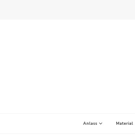
Scandify Your Life
Anlass
Material