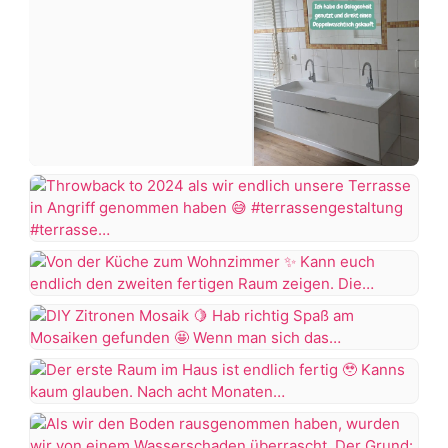
#renovieren
#altbau
Ich
+7 more
dachte
das
Projekt
Throwback
Badezimmer
to
wäre
2024
Von
abgeschlossen,
als
der
aber
wir
Küche
wie
DIY
endlich
zum
es
Zitronen
unsere
Wohnzimmer
aussieht
Mosaik
Terrasse
Der
muss
in
erste
Kann
die
Hab