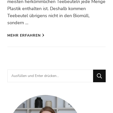
meisten herkömmlichen Teebeuteln jede Menge
Plastik enthalten ist. Deshalb kommen
Teebeutel übrigens nicht in den Biomüll,
sondern …
MEHR ERFAHREN
Suchst
du
nach
etwas?