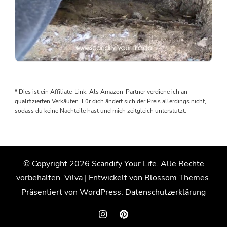
Als
wir
den
* Dies ist ein Affiliate-Link. Als Amazon-Partner verdiene ich an
Boden
qualifizierten Verkäufen. Für dich ändert sich der Preis allerdings nicht,
rausgenommen
sodass du keine Nachteile hast und mich zeitgleich unterstützt.
haben,
wurden
wir
von
© Copyright 2026
Scandify Your Life
. Alle Rechte
einem
vorbehalten.
Vilva | Entwickelt von
Blossom Themes
.
Wasserschaden
überrascht.
Präsentiert von
WordPress
.
Datenschutzerklärung
Der
Grund:
Die