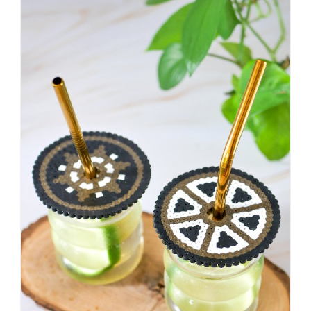
einer
sagt,
dass
es
vorher
schöner
war,
dann
KNALLTS!
#badezimmer
#makeover
#badezimmerdesign
#renovieren
#altbau