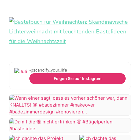
@scandify_your_life
Folgen Sie auf Instagram
Wenn
einer
sagt,
Damit
dass