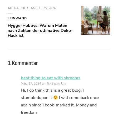
AKTUALISIERT AM
JULI 25, 2026
LEINWAND
Hygge-Hobbys: Warum Malen
nach Zahlen der ultimative Deko-
Hack ist
1 Kommentar
best thing to eat with shrooms
März 17, 2024 um 5:49 p.m. Uhr
Hi, I do think this is a great blog. I
stumbledupon it
I will come back once
again since I book-marked it. Money and
freedom