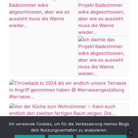
die
es
vorher
nicht
schöner
ertrinken
war,
dann
#Bügelperlen
KNALLTS!
#bastelidee
#badezimmer
#makeover
#badezimmerdesign
#renovieren
Ich
+7 more
#altbau
dachte
das
Projekt
Throwback
Badezimmer
to
wäre
2024
Von
abgeschlossen,
als
Ich verwende Cookies, um für die Verbesserung meines Blogs
der
aber
dein Nutzungsverhalten zu analysieren.
wir
Küche
wie
DIY
endlich