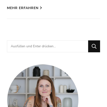
MEHR ERFAHREN
Suchst
du
nach
etwas?