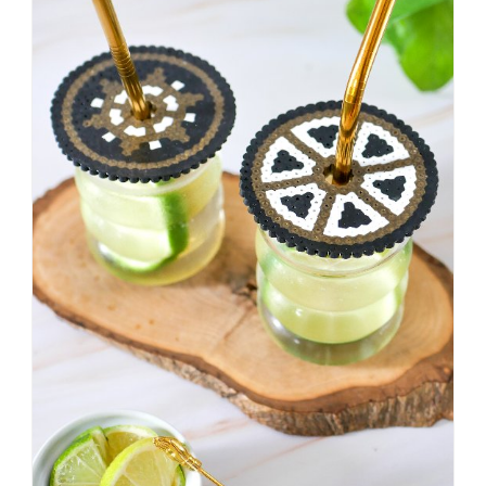
dann
KNALLTS!
#badezimmer
#makeover
#badezimmerdesign
#renovieren
#altbau