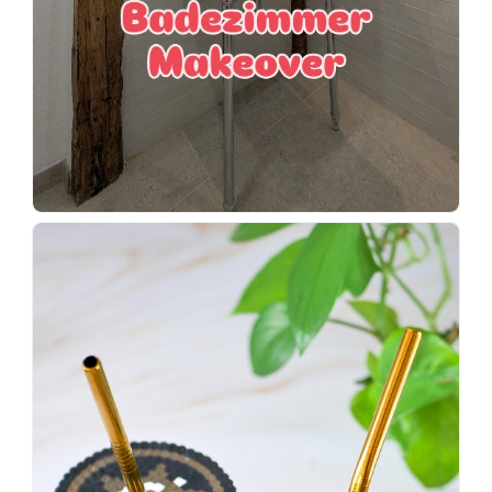
Wenn
einer
sagt,
dass
es
vorher
schöner
war,
dann
KNALLTS!
#badezimmer