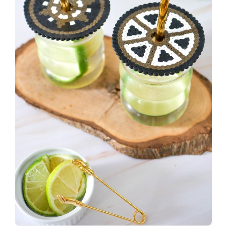
#makeover
#badezimmerdesign
#renovieren
#altbau