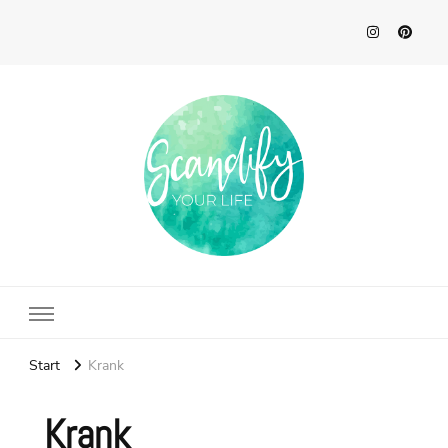
Scandify Your Life
Start
Krank
Krank