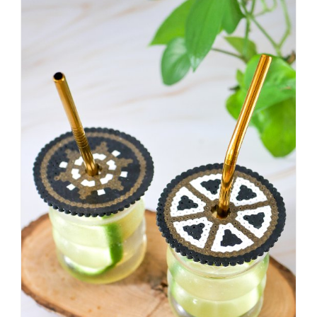
einer
sagt,
dass
es
vorher
schöner
war,
dann
KNALLTS!
#badezimmer
#makeover
#badezimmerdesign
#renovieren
#altbau