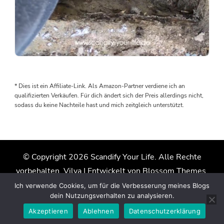
Als
wir
den
* Dies ist ein Affiliate-Link. Als Amazon-Partner verdiene ich an
Boden
qualifizierten Verkäufen. Für dich ändert sich der Preis allerdings nicht,
rausgenommen
sodass du keine Nachteile hast und mich zeitgleich unterstützt.
haben,
wurden
wir
von
© Copyright 2026
Scandify Your Life
. Alle Rechte
einem
vorbehalten.
Vilva | Entwickelt von
Blossom Themes
.
Wasserschaden
überrascht.
Präsentiert von
WordPress
.
Datenschutzerklärung
Ich verwende Cookies, um für die Verbesserung meines Blogs
Der
dein Nutzungsverhalten zu analysieren.
Grund:
Akzeptieren
Ablehnen
Datenschutzerklärung
Die