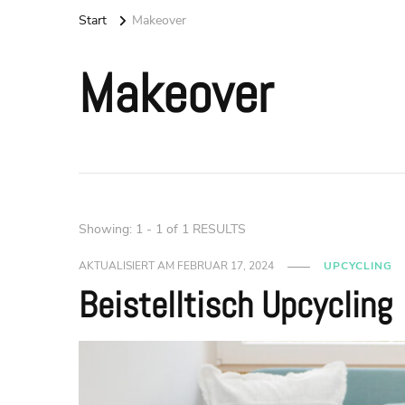
Start
Makeover
Makeover
Showing: 1 - 1 of 1 RESULTS
AKTUALISIERT AM
FEBRUAR 17, 2024
UPCYCLING
Beistelltisch Upcycling