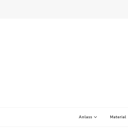
Scandify Your Life
Anlass
Material