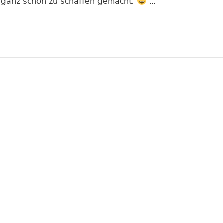
 ganz schön zu schaffen gemacht.
…