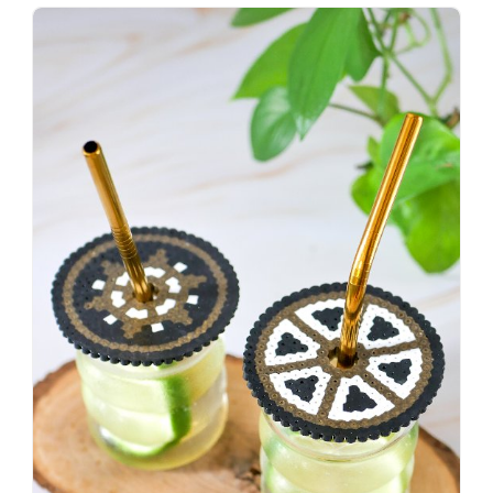
Wenn
einer
sagt,
dass
es
vorher
schöner
war,
dann
KNALLTS!
#badezimmer
#makeover
#badezimmerdesign
#renovieren
#altbau