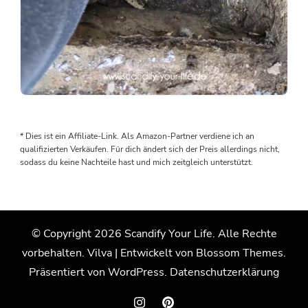
Als
wir
den
* Dies ist ein Affiliate-Link. Als Amazon-Partner verdiene ich an
Boden
qualifizierten Verkäufen. Für dich ändert sich der Preis allerdings nicht,
rausgenommen
sodass du keine Nachteile hast und mich zeitgleich unterstützt.
haben,
wurden
wir
von
© Copyright 2026
Scandify Your Life
. Alle Rechte
einem
vorbehalten.
Vilva | Entwickelt von
Blossom Themes
.
Wasserschaden
überrascht.
Präsentiert von
WordPress
.
Datenschutzerklärung
Der
Grund: