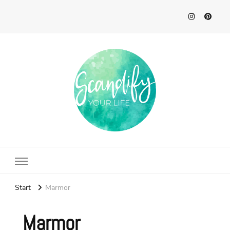
Scandify Your Life
Start
Marmor
Marmor