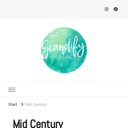
Scandify Your Life
Start
Mid Century
Mid Century