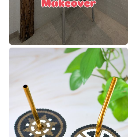
Wenn
einer
sagt,
dass
es
vorher
schöner
war,
dann
KNALLTS!
#badezimmer
#makeover
#badezimmerdesign