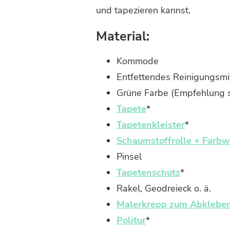
UND
und tapezieren kannst.
TAPEZIEREN
Material:
Kommode
Entfettendes Reinigungsmi
Grüne Farbe (Empfehlung s
Tapete
*
Tapetenkleister
*
Schaumstoffrolle + Farb
Pinsel
Tapetenschutz
*
Rakel, Geodreieck o. ä.
Malerkrepp zum Abklebe
Politur
*