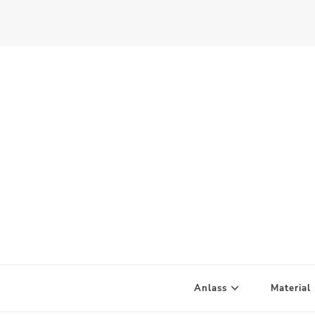
Scandify Your Life
Anlass
Material