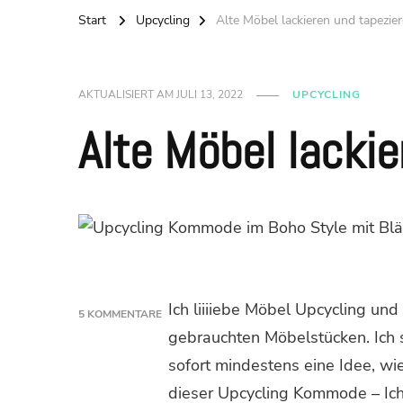
Start
Upcycling
Alte Möbel lackieren und tapezie
AKTUALISIERT AM
JULI 13, 2022
UPCYCLING
Alte Möbel lackie
Ich liiiiebe Möbel Upcycling un
5 KOMMENTARE
ZU
gebrauchten Möbelstücken. Ich s
ALTE
sofort mindestens eine Idee, wi
MÖBEL
LACKIEREN
dieser Upcycling Kommode – Ich z