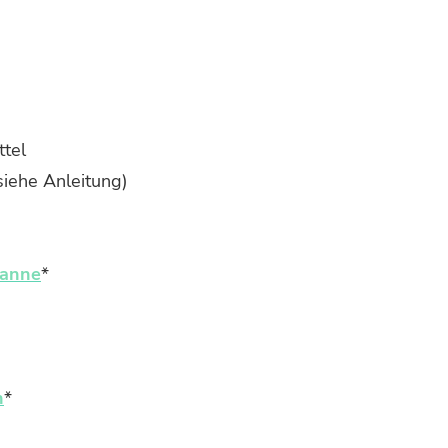
ttel
iehe Anleitung)
wanne
*
n
*