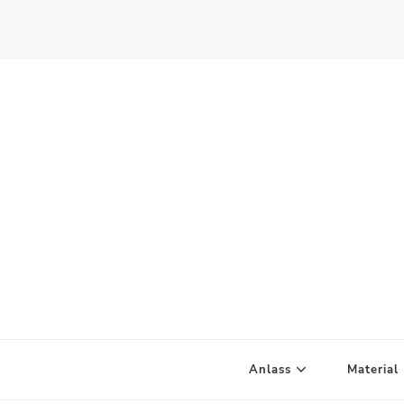
Scandify Your Life
Anlass
Material