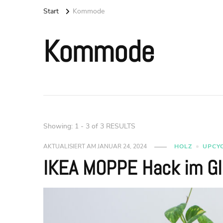
Start
Kommode
Kommode
Showing: 1 - 3 of 3 RESULTS
AKTUALISIERT AM
JANUAR 24, 2024
HOLZ
UPCY
IKEA MOPPE Hack im G