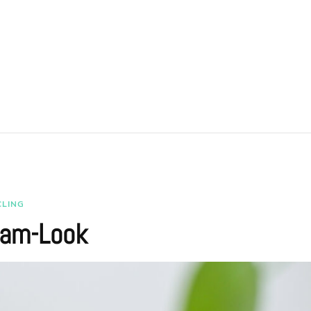
CLING
lam-Look