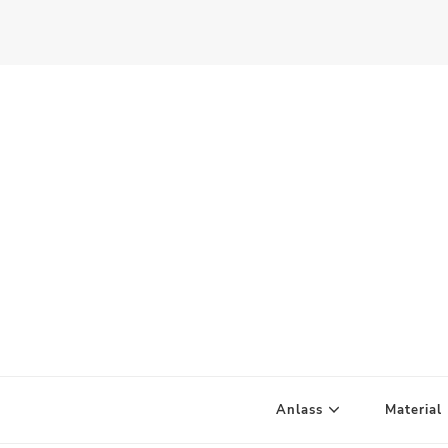
Scandify Your Life
Anlass
Material