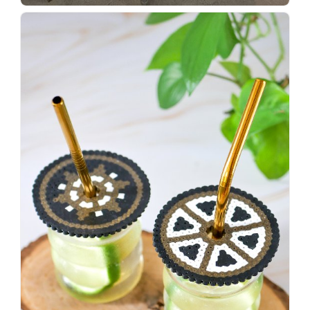
Wenn
einer
sagt,
dass
es
vorher
schöner
war,
dann
KNALLTS!
#badezimmer
#makeover
#badezimmerdesign
#renovieren
#altbau