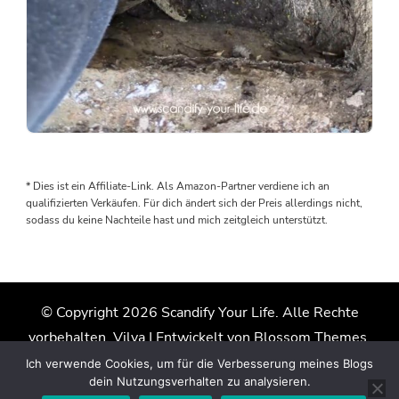
Als
wir
den
* Dies ist ein Affiliate-Link. Als Amazon-Partner verdiene ich an
Boden
qualifizierten Verkäufen. Für dich ändert sich der Preis allerdings nicht,
rausgenommen
sodass du keine Nachteile hast und mich zeitgleich unterstützt.
haben,
wurden
wir
von
© Copyright 2026
Scandify Your Life
. Alle Rechte
einem
vorbehalten.
Vilva | Entwickelt von
Blossom Themes
.
Wasserschaden
überrascht.
Präsentiert von
WordPress
.
Datenschutzerklärung
Ich verwende Cookies, um für die Verbesserung meines Blogs
Der
dein Nutzungsverhalten zu analysieren.
Grund: