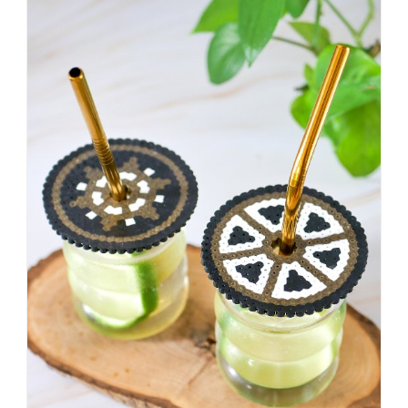
dass
es
vorher
schöner
war,
dann
KNALLTS!
#badezimmer
#makeover
#badezimmerdesign
#renovieren
#altbau