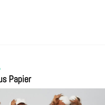
R
us Papier