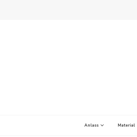
Scandify Your Life
Anlass
Material