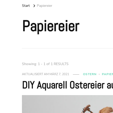
Start
Papiereier
Papiereier
Showing: 1 - 1 of 1 RESULTS
AKTUALISIERT AM
MÄRZ 7, 2021
OSTERN
PAPIE
DIY Aquarell Ostereier a