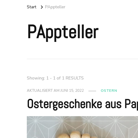
Start
PAppteller
PAppteller
Showing: 1 - 1 of 1 RESULTS
AKTUALISIERT AM
JUNI 15, 2022
OSTERN
Ostergeschenke aus Pap