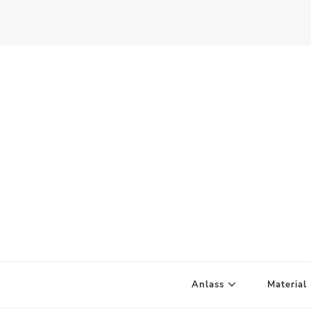
Scandify Your Life
Anlass
Material