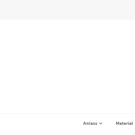
Scandify Your Life
Anlass
Material