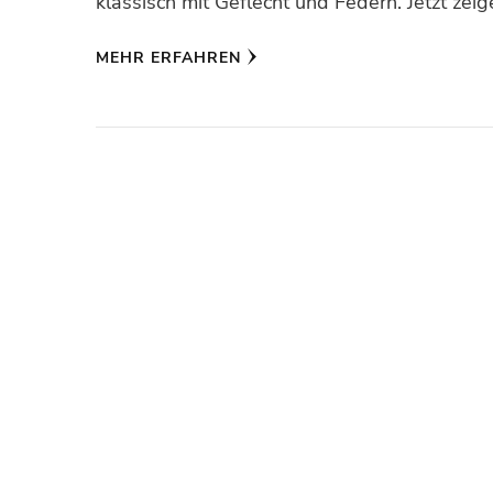
klassisch mit Geflecht und Federn. Jetzt zei
MEHR ERFAHREN