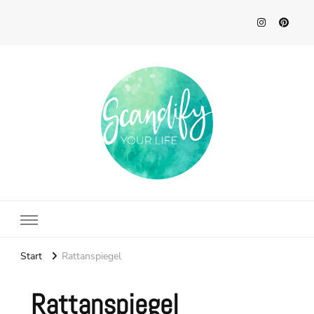
Scandify Your Life
Start
Rattanspiegel
Rattanspiegel