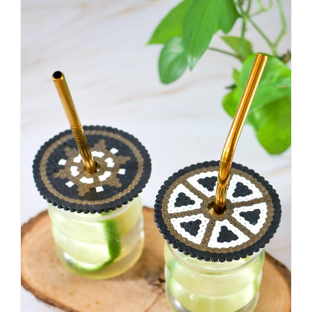
einer
sagt,
dass
es
vorher
schöner
war,
dann
KNALLTS!
#badezimmer
#makeover
#badezimmerdesign
#renovieren
#altbau