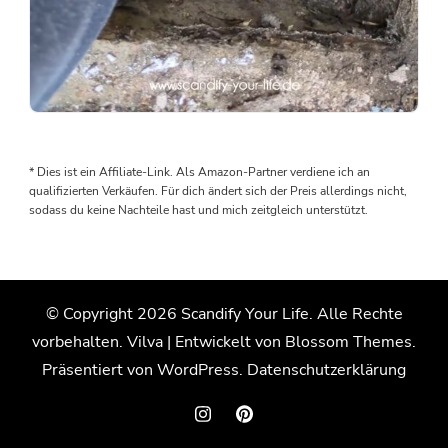
Als
wir
den
* Dies ist ein Affiliate-Link. Als Amazon-Partner verdiene ich an
Boden
qualifizierten Verkäufen. Für dich ändert sich der Preis allerdings nicht,
rausgenommen
sodass du keine Nachteile hast und mich zeitgleich unterstützt.
haben,
wurden
wir
von
© Copyright 2026
Scandify Your Life
. Alle Rechte
einem
vorbehalten.
Vilva | Entwickelt von
Blossom Themes
.
Wasserschaden
überrascht.
Präsentiert von
WordPress
.
Datenschutzerklärung
Der
Grund:
Die