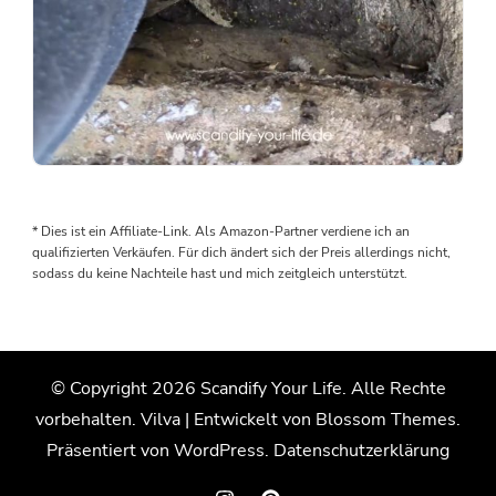
Als
wir
den
* Dies ist ein Affiliate-Link. Als Amazon-Partner verdiene ich an
Boden
qualifizierten Verkäufen. Für dich ändert sich der Preis allerdings nicht,
rausgenommen
sodass du keine Nachteile hast und mich zeitgleich unterstützt.
haben,
wurden
wir
von
© Copyright 2026
Scandify Your Life
. Alle Rechte
einem
vorbehalten.
Vilva | Entwickelt von
Blossom Themes
.
Wasserschaden
überrascht.
Präsentiert von
WordPress
.
Datenschutzerklärung
Der
Grund: