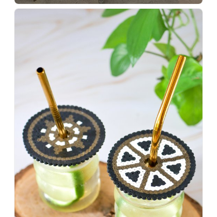
Wenn
einer
sagt,
dass
es
vorher
schöner
war,
dann
KNALLTS!
#badezimmer
#makeover
#badezimmerdesign
#renovieren
#altbau