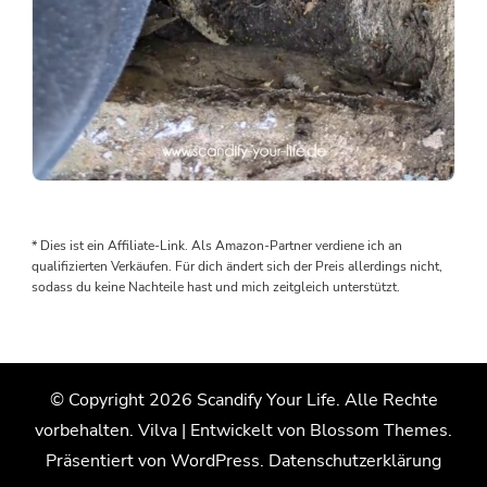
Als
wir
den
* Dies ist ein Affiliate-Link. Als Amazon-Partner verdiene ich an
Boden
qualifizierten Verkäufen. Für dich ändert sich der Preis allerdings nicht,
rausgenommen
sodass du keine Nachteile hast und mich zeitgleich unterstützt.
haben,
wurden
wir
von
© Copyright 2026
Scandify Your Life
. Alle Rechte
einem
vorbehalten.
Vilva | Entwickelt von
Blossom Themes
.
Wasserschaden
überrascht.
Präsentiert von
WordPress
.
Datenschutzerklärung
Der