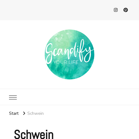
Scandify Your Life
Start
Schwein
Schwein