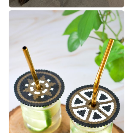
Wenn
einer
sagt,
dass
es
vorher
schöner
war,
dann
KNALLTS!
#badezimmer
#makeover
#badezimmerdesign
#renovieren
#altbau