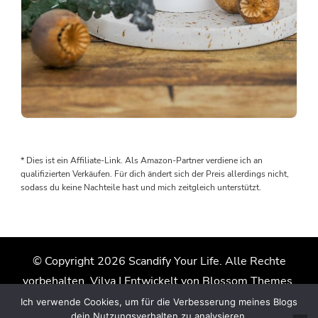
Man
braucht
keine
* Dies ist ein Affiliate-Link. Als Amazon-Partner verdiene ich an
teuren
qualifizierten Verkäufen. Für dich ändert sich der Preis allerdings nicht,
Gießformen,
sodass du keine Nachteile hast und mich zeitgleich unterstützt.
um
sich
schöne
Deko
© Copyright 2026
Scandify Your Life
. Alle Rechte
zu
vorbehalten.
Vilva | Entwickelt von
Blossom Themes
.
gießen
Präsentiert von
WordPress
.
Datenschutzerklärung
Ich verwende Cookies, um für die Verbesserung meines Blogs
Upcycling
dein Nutzungsverhalten zu analysieren.