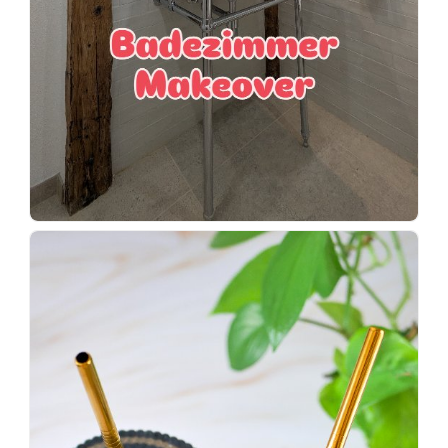
Wenn
einer
sagt,
dass
es
vorher
schöner
war,
dann
KNALLTS!