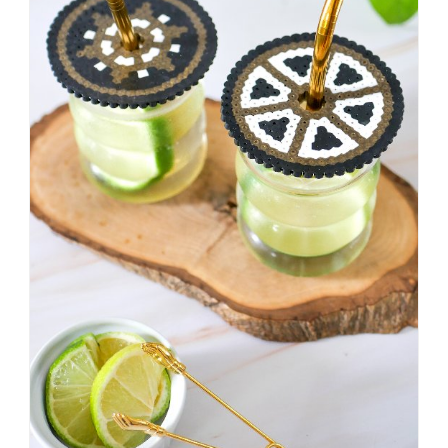
#badezimmer
#makeover
#badezimmerdesign
#renovieren
#altbau