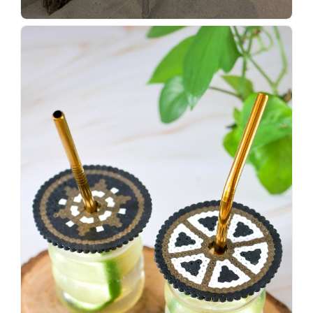
Wenn
einer
sagt,
dass
es
vorher
schöner
war,
dann
KNALLTS!
#badezimmer
#makeover
#badezimmerdesign
#renovieren
#altbau