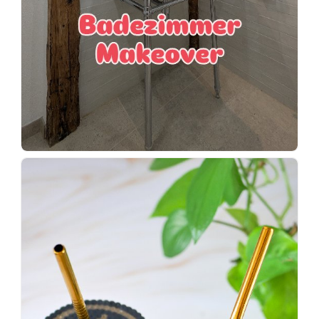
Wenn
einer
sagt,
dass
es
vorher
schöner
war,
dann
KNALLTS!