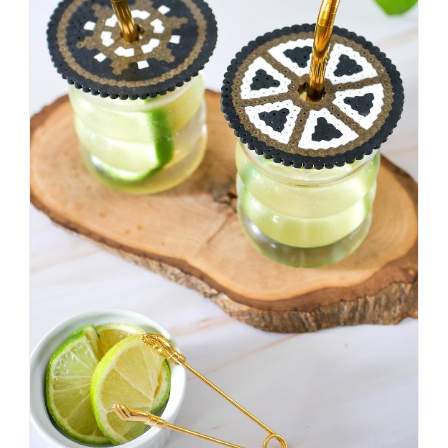
#badezimmer
#makeover
#badezimmerdesign
#renovieren
#altbau