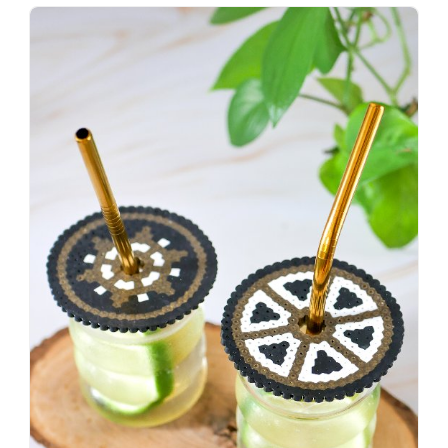
Wenn
einer
sagt,
dass
es
vorher
schöner
war,
dann
KNALLTS!
#badezimmer
#makeover
#badezimmerdesign
#renovieren
#altbau