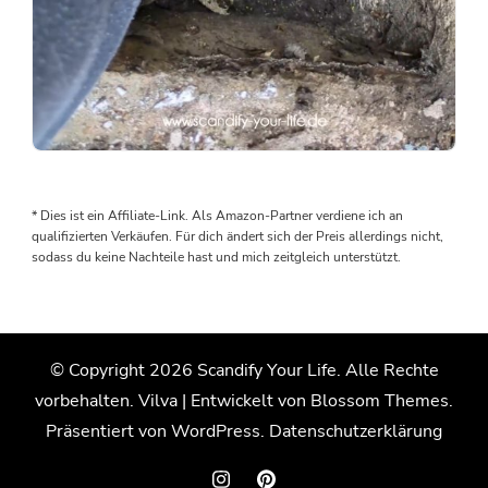
Als
wir
den
* Dies ist ein Affiliate-Link. Als Amazon-Partner verdiene ich an
Boden
qualifizierten Verkäufen. Für dich ändert sich der Preis allerdings nicht,
rausgenommen
sodass du keine Nachteile hast und mich zeitgleich unterstützt.
haben,
wurden
wir
von
© Copyright 2026
Scandify Your Life
. Alle Rechte
einem
vorbehalten.
Vilva | Entwickelt von
Blossom Themes
.
Wasserschaden
überrascht.
Präsentiert von
WordPress
.
Datenschutzerklärung
Der
Grund: