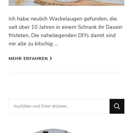
Ich habe neulich Wackelaugen gefunden, die
seit über 10 Jahren in einem Schrank ihr Dasein
fristeten. Die naheliegenden DIYs damit sind
mir alle zu kitschig …
MEHR ERFAHREN
Suchst
du
nach
etwas?