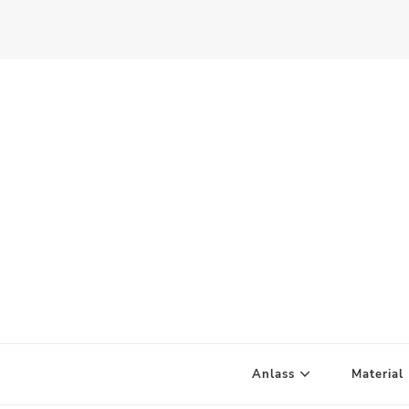
Scandify Your Life
Anlass
Material