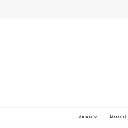
Scandify Your Life
Anlass
Material