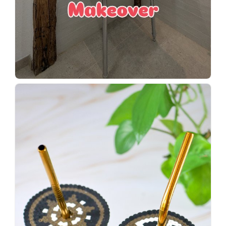
Wenn
einer
sagt,
dass
es
vorher
schöner
war,
dann
KNALLTS!
#badezimmer
#makeover