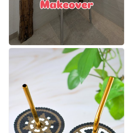
Wenn
einer
sagt,
dass
es
vorher
schöner
war,
dann
KNALLTS!
#badezimmer
#makeover