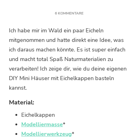
ZU
6 KOMMENTARE
MINI
HÄUSER
Ich habe mir im Wald ein paar Eicheln
MIT
mitgenommen und hatte direkt eine Idee, was
EICHELKAPPEN
BASTELN
ich daraus machen könnte. Es ist super einfach
und macht total Spaß Naturmaterialien zu
verarbeiten! Ich zeige dir, wie du deine eigenen
DIY Mini Häuser mit Eichelkappen basteln
kannst.
Material:
Eichelkappen
Modelliermasse
*
Modellierwerkzeug
*