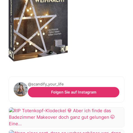
@scandify_your_life
Folgen Sie auf Instagram
RIP