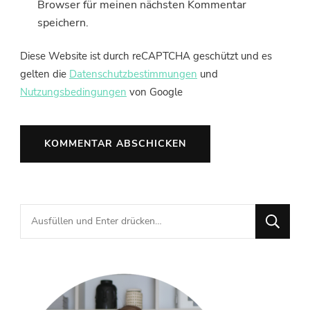
Browser für meinen nächsten Kommentar
speichern.
Diese Website ist durch reCAPTCHA geschützt und es
gelten die
Datenschutzbestimmungen
und
Nutzungsbedingungen
von Google
Suchst
du
nach
etwas?