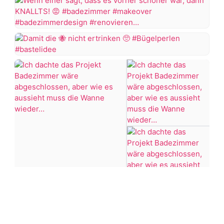
Totenkopf-
Klodeckel
Wenn
Aber
einer
ich
sagt,
Damit
finde
dass
die
das
es
Badezimmer
vorher
nicht
Makeover
schöner
ertrinken
doch
war,
ganz
dann
#Bügelperlen
gut
KNALLTS!
#bastelidee
gelungen
#badezimmer
Eine
#makeover
Firma
#badezimmerdesign
hatte
#renovieren
sogar
Ich
+7 more
#altbau
abgesagt
dachte
das…
das