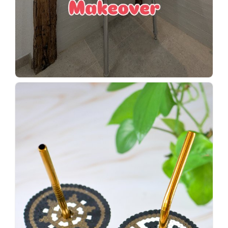
Wenn
einer
sagt,
dass
es
vorher
schöner
war,
dann
KNALLTS!
#badezimmer
#makeover