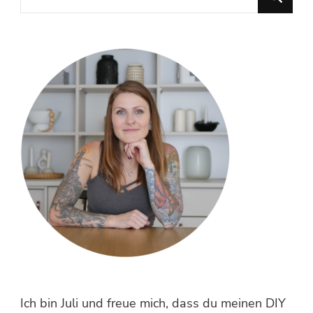
du
nach
etwas?
Ich bin Juli und freue mich, dass du meinen DIY