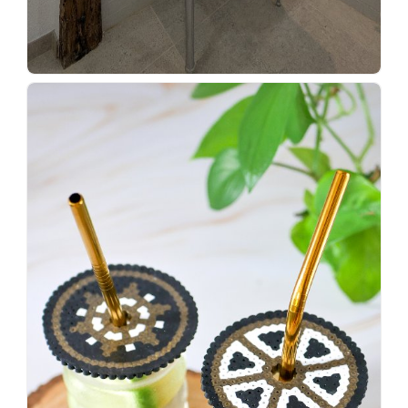
Wenn
einer
sagt,
dass
es
vorher
schöner
war,
dann
KNALLTS!
#badezimmer
#makeover
#badezimmerdesign
#renovieren
#altbau