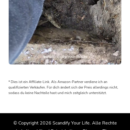
Als
wir
den
* Dies ist ein Affiliate-Link. Als Amazon-Partner verdiene ich an
Boden
qualifizierten Verkäufen. Für dich ändert sich der Preis allerdings nicht,
rausgenommen
sodass du keine Nachteile hast und mich zeitgleich unterstützt.
haben,
wurden
wir
von
© Copyright 2026
Scandify Your Life
. Alle Rechte
einem