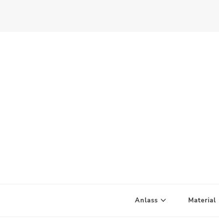
Scandify Your Life
Anlass
Material