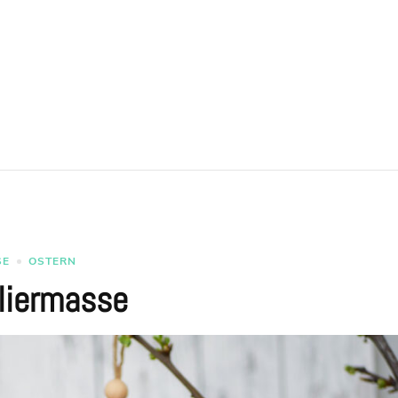
SE
OSTERN
lliermasse