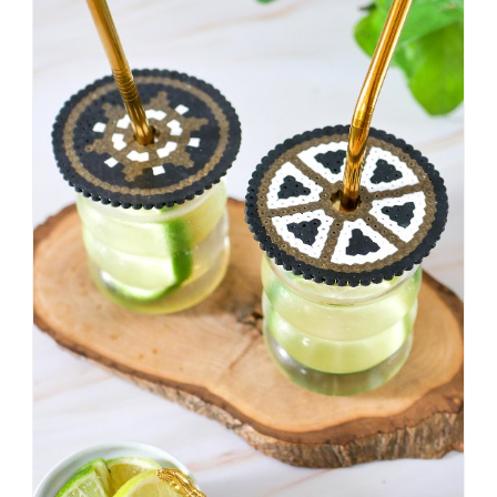
war,
dann
KNALLTS!
#badezimmer
#makeover
#badezimmerdesign
#renovieren
#altbau