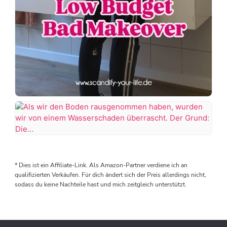
Der
erste
Raum
im
Als
Haus
wir
ist
den
* Dies ist ein Affiliate-Link. Als Amazon-Partner verdiene ich an
endlich
Boden
qualifizierten Verkäufen. Für dich ändert sich der Preis allerdings nicht,
fertig
rausgenommen
sodass du keine Nachteile hast und mich zeitgleich unterstützt.
haben,
Kanns
wurden
kaum
wir
glauben.