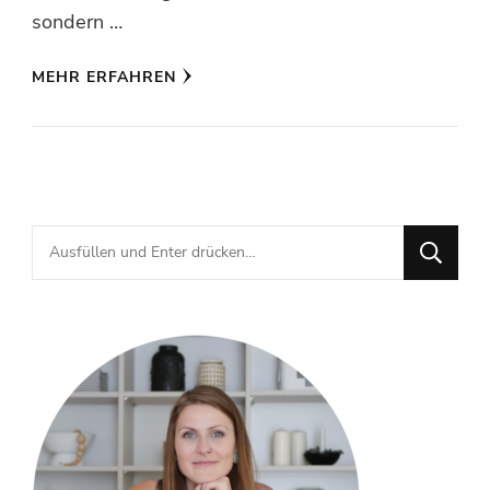
sondern …
MEHR ERFAHREN
Suchst
du
nach
etwas?