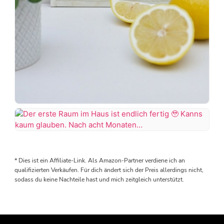
DIY
Zitronen
Mosaik
Der
erste
Hab
Raum
* Dies ist ein Affiliate-Link. Als Amazon-Partner verdiene ich an
richtig
im
qualifizierten Verkäufen. Für dich ändert sich der Preis allerdings nicht,
Spaß
Haus
sodass du keine Nachteile hast und mich zeitgleich unterstützt.
am
ist
Mosaiken
endlich
gefunden
fertig