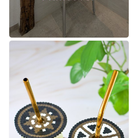
Wenn
einer
sagt,
dass
es
vorher
schöner
war,
dann
KNALLTS!
#badezimmer
#makeover
#badezimmerdesign
#renovieren