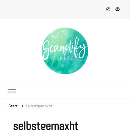
Scandify Your Life
Start
selbstgemaxht
selbstgemaxht