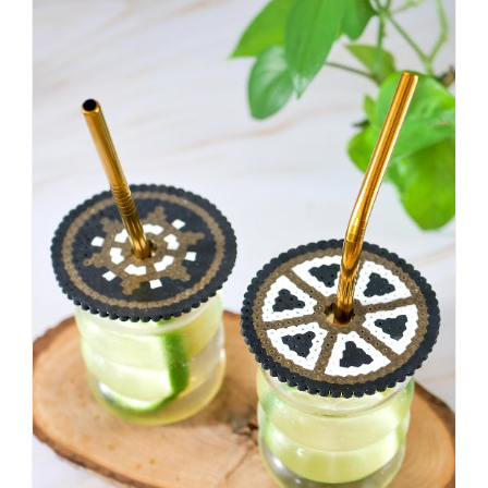
sagt,
dass
es
vorher
schöner
war,
dann
KNALLTS!
#badezimmer
#makeover
#badezimmerdesign
#renovieren
#altbau