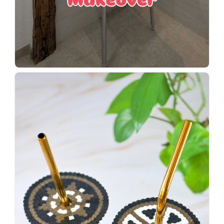
Wenn
einer
sagt,
dass
es
vorher
schöner
war,
dann
KNALLTS!
#badezimmer
#makeover
#badezimmerdesign