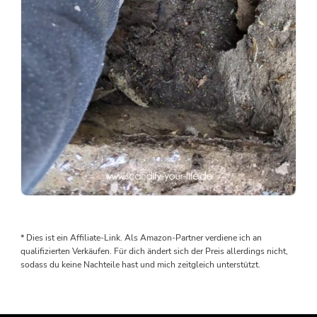
mal…
Als
wir
den
* Dies ist ein Affiliate-Link. Als Amazon-Partner verdiene ich an
Boden
qualifizierten Verkäufen. Für dich ändert sich der Preis allerdings nicht,
rausgenommen
sodass du keine Nachteile hast und mich zeitgleich unterstützt.
haben,
wurden
wir