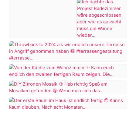
KNALLTS!
#bastelidee
#badezimmer
#makeover
#badezimmerdesign
#renovieren
Ich
+7 more
#altbau
dachte
das
Projekt
Throwback
Badezimmer
to
wäre
2024
Von
abgeschlossen,
als
der
aber
wir
Küche
wie
DIY
endlich
zum
es
Zitronen
unsere
Wohnzimmer
aussieht
Mosaik
Terrasse
Der
muss
in
erste
Kann
die
Hab
Angriff
Raum
euch
Wanne
richtig
genommen
im
endlich
wieder