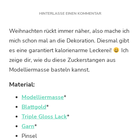
ZU
HINTERLASSE EINEN KOMMENTAR
ZUCKERSTANGEN
AUS
Weihnachten rückt immer näher, also mache ich
MODELLIERMASSE
mich schon mal an die Dekoration. Diesmal gibt
BASTELN
es eine garantiert kalorienarme Leckerei!
Ich
zeige dir, wie du diese Zuckerstangen aus
Modelliermasse basteln kannst.
Material:
Modelliermasse
*
Blattgold
*
Triple Gloss Lack
*
Garn
*
Pinsel