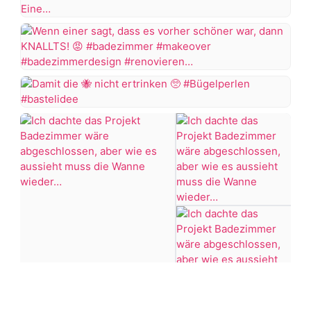
RIP
Totenkopf-
Klodeckel
Wenn
Aber
einer
ich
sagt,
Damit
finde
dass
die
das
es
Badezimmer
vorher
nicht
Makeover
schöner
ertrinken
doch
war,
ganz
dann
#Bügelperlen
gut
KNALLTS!
#bastelidee
gelungen
#badezimmer
Eine
#makeover
Firma
#badezimmerdesign
hatte
#renovieren
sogar
Ich
+7 more
#altbau