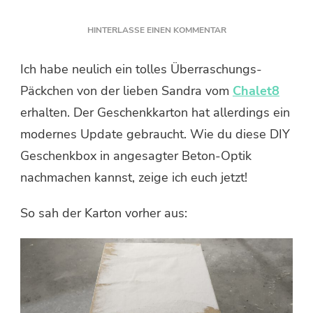
ZU
HINTERLASSE EINEN KOMMENTAR
DIY
GESCHENKBOX
Ich habe neulich ein tolles Überraschungs-
IN
Päckchen von der lieben Sandra vom
BETON-
Chalet8
OPTIK
erhalten. Der Geschenkkarton hat allerdings ein
modernes Update gebraucht. Wie du diese DIY
Geschenkbox in angesagter Beton-Optik
nachmachen kannst, zeige ich euch jetzt!
So sah der Karton vorher aus: