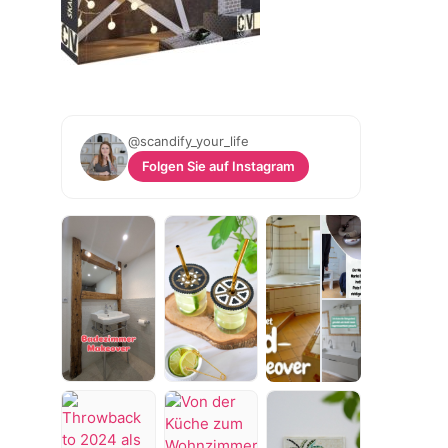
@scandify_your_life
Folgen Sie auf Instagram
Wenn
Damit
Ich
+7
more
einer
die
dachte
sagt,
🐝
das