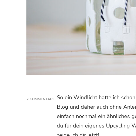
So ein Windlicht hatte ich scho
2 KOMMENTARE
ZU
Blog und daher auch ohne Anlei
UPCYCLING
einfach nochmal ein ähnliches g
WINDLICHT
AUS
du für dein eigenes Upcycling W
ALTGLAS
zeige ich dir jetzt!