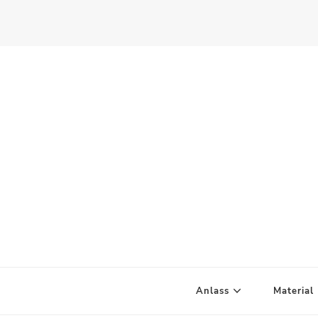
Scandify Your Life
Anlass
Material